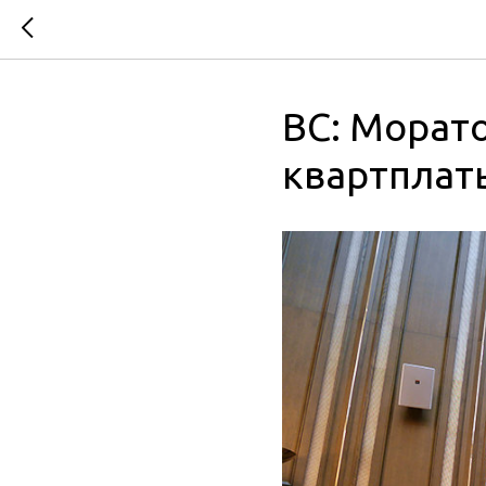
ВС: Морато
квартплаты