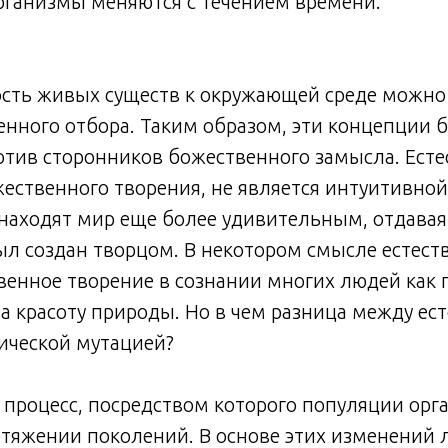
рганизмы меняются с течением времени.
сть живых существ к окружающей среде можно
нного отбора. Таким образом, эти концепции 
тив сторонников божественного замысла. Есте
жественного творения, не является интуитивной 
находят мир еще более удивительным, отдавая 
был создан творцом. В некотором смысле естес
енное творение в сознании многих людей как 
а красоту природы. Но в чем разница между е
ической мутацией?
процесс, посредством которого популяции орг
тяжении поколений. В основе этих изменений 