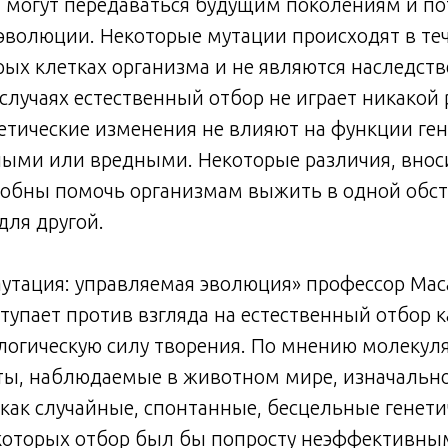
, могут передаваться будущим поколениям и п
эволюции. Некоторые мутации происходят в те
рых клетках организма и не являются наследст
 случаях естественный отбор не играет никакой
нетические изменения не влияют на функции ген
ными или вредными. Некоторые различия, вно
обны помочь организмам выжить в одной обста
ля другой.
Мутация: управляемая эволюция» профессор Мас
упает против взгляда на естественный отбор к
логическую силу творения. По мнению молекул
ты, наблюдаемые в животном мире, изначальн
как случайные, спонтанные, бесцельные генети
 которых отбор был бы попросту неэффективны