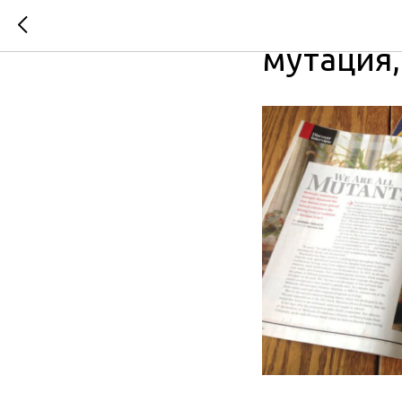
Движуще
мутация,