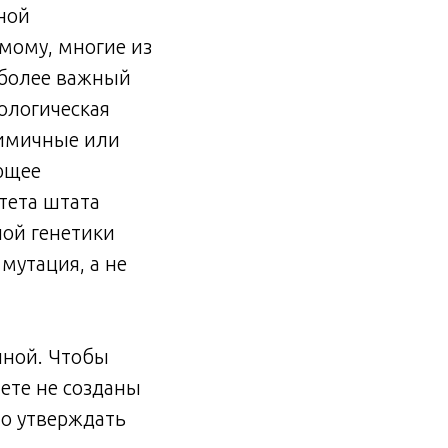
ной
мому, многие из
иболее важный
ологическая
нимичные или
ющее
тета штата
ой генетики
мутация, а не
нной. Чтобы
нете не созданы
о утверждать