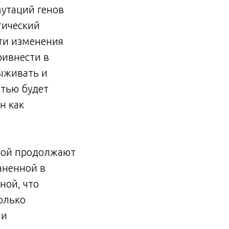
мутаций генов
тический
Эти изменения
ривнести в
выживать и
стью будет
н как
ртой продолжают
аненной в
ной, что
олько
ли