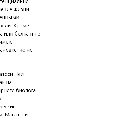
отенциально
чение жизни
венными,
 роли. Кроме
а или белка и не
симые
новке, но не
атоси Неи
ак на
ярного биолога
о
ческие
м. Масатоси