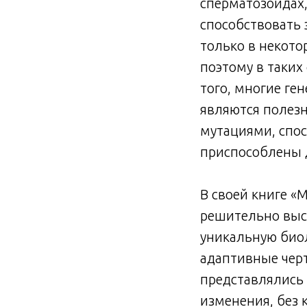
сперматозоидах
способствовать 
только в некото
поэтому в таких
того, многие ге
являются полез
мутациями, спос
приспособлены д
В своей книге «
решительно выст
уникальную био
адаптивные чер
представлялись 
изменения, без