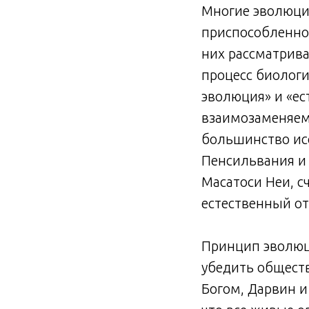
Многие эволюци
приспособленно
них рассматрив
процесс биологи
эволюция» и «ес
взаимозаменяем
большинство исс
Пенсильвания и
Масатоси Неи, с
естественный от
Принцип эволюци
убедить обществ
Богом, Дарвин 