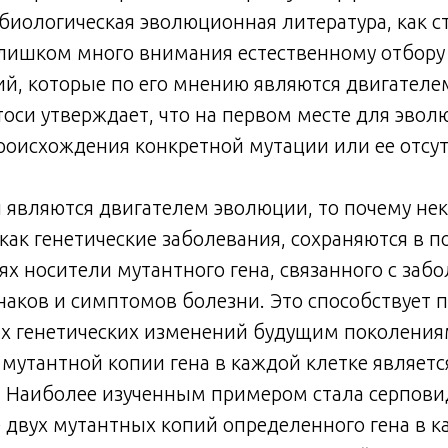
 биологическая эволюционная литература, как ст
слишком много внимания естественному отбору
й, которые по его мнению являются двигателе
оси утверждает, что на первом месте для эвол
роисхождения конкретной мутации или ее отсут
 являются двигателем эволюции, то почему не
 как генетические заболевания, сохраняются в п
ях носители мутантного гена, связанного с заб
аков и симптомов болезни. Это способствует 
х генетических изменений будущим поколениям
 мутантной копии гена в каждой клетке являетс
 Наиболее изученным примером стала серпови
 двух мутантных копий определенного гена в к