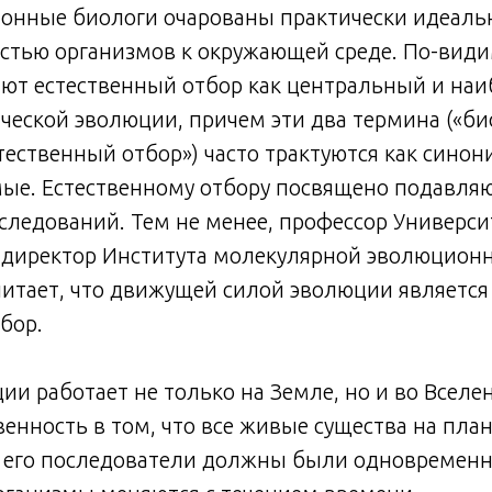
онные биологи очарованы практически идеаль
стью организмов к окружающей среде. По-види
ают естественный отбор как центральный и на
ческой эволюции, причем эти два термина («би
тественный отбор») часто трактуются как сино
ые. Естественному отбору посвящено подавля
ледований. Тем не менее, профессор Универси
 директор Института молекулярной эволюционн
читает, что движущей силой эволюции является 
бор.
и работает не только на Земле, но и во Вселе
енность в том, что все живые существа на пла
и его последователи должны были одновременн