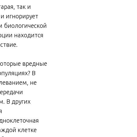
арая, так и
 и игнорирует
м биологической
юции находится
ствие.
которые вредные
опуляциях? В
олеванием, не
передачи
. В других
я
дноклеточная
аждой клетке