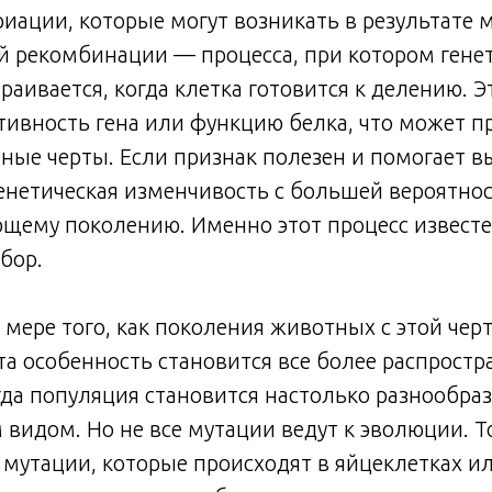
риации, которые могут возникать в результате 
й рекомбинации — процесса, при котором гене
раивается, когда клетка готовится к делению. 
тивность гена или функцию белка, что может п
ные черты. Если признак полезен и помогает 
енетическая изменчивость с большей вероятно
щему поколению. Именно этот процесс известе
бор.
 мере того, как поколения животных с этой че
та особенность становится все более распростр
да популяция становится настолько разнообраз
 видом. Но не все мутации ведут к эволюции. Т
мутации, которые происходят в яйцеклетках и