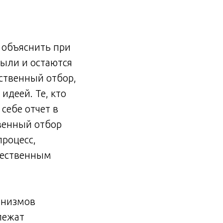
 объяснить при
были и остаются
ственный отбор,
идеей. Те, кто
себе отчет в
твенный отбор
процесс,
стественным
анизмов
лежат