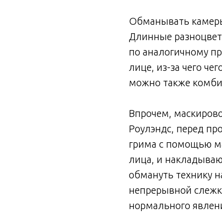
Обманывать камеры 
Длинные разноцвет
по аналогичному пр
лице, из-за чего че
можно также комбин
Впрочем, маскирово
Роулэндс, перед пр
грима с помощью ма
лица, и накладываю
обмануть технику н
непрерывной слежки
нормального явлен