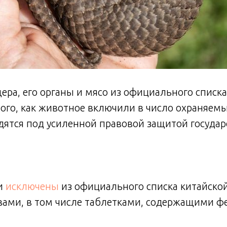
ера, его органы и мясо из официального спис
того, как животное включили в число охраняемы
ятся под усиленной правовой защитой государ
и
исключены
из официального списка китайско
вами, в том числе таблетками, содержащими ф