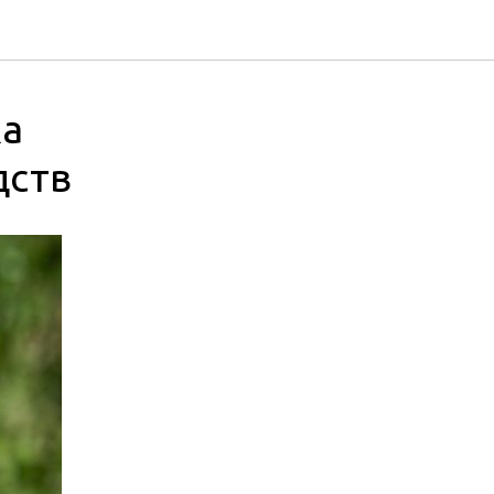
ка
дств