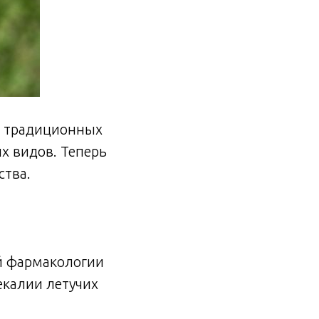
ка традиционных
х видов. Теперь
ства.
й фармакологии
екалии летучих