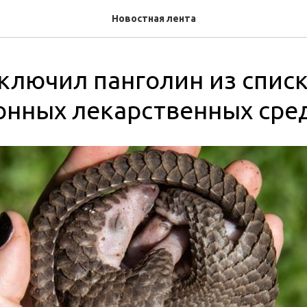
Новостная лента
ключил панголин из спис
онных лекарственных сре