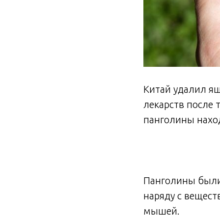
Китай удалил ящ
лекарств после 
панголины наход
Панголины был
наряду с вещест
мышей.