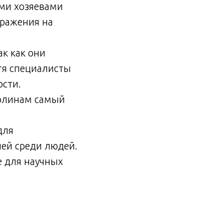
ми хозяевами
аражения на
ак как они
тя специалисты
ости.
голинам самый
для
ней среди людей.
е для научных