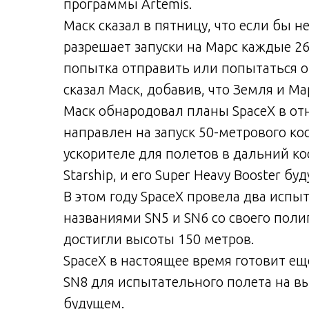
программы Artemis.
Маск сказал в пятницу, что если бы н
разрешает запуски на Марс каждые 26
попытка отправить или попытаться отп
сказал Маск, добавив, что Земля и М
Маск обнародовал планы SpaceX в отн
направлен на запуск 50-метрового ко
ускорителе для полетов в дальний кос
Starship, и его Super Heavy Booster б
В этом году SpaceX провела два испы
названиями SN5 и SN6 со своего полиг
достигли высоты 150 метров.
SpaceX в настоящее время готовит ещ
SN8 для испытательного полета на в
будущем.