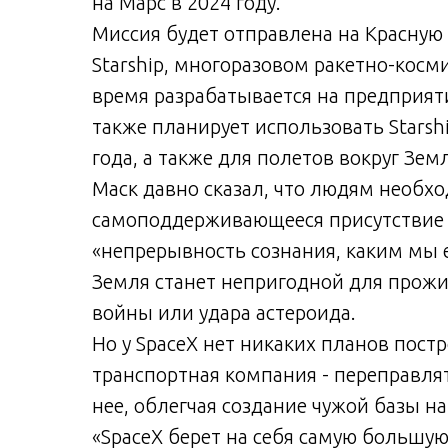
на Марс в 2024 году.
Миссия будет отправлена на Красную
Starship, многоразовом ракетно-косм
время разрабатывается на предприят
также планирует использовать Starshi
года, а также для полетов вокруг Зем
Маск давно сказал, что людям необх
самоподдерживающееся присутствие 
«непрерывность сознания, каким мы ег
Земля станет непригодной для прожив
войны или удара астероида.
Но у SpaceX нет никаких планов постр
транспортная компания - переправлят
нее, облегчая создание чужой базы на
«SpaceX берет на себя самую большу