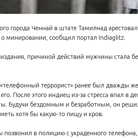
го города Ченнай в штате Тамилнад арестовал
о минировании, сообщил портал Indiaglitz.
издания, причиной действий мужчины стала бе
 «телефонный террорист» ранее был дважды же
его. После этого индиец из-за стресса впал в д
ты. Будучи бездомным и безработным, он решил
меть хотя бы какую-то пищу и кров.
 позвонил в полицию с украденного телефона,