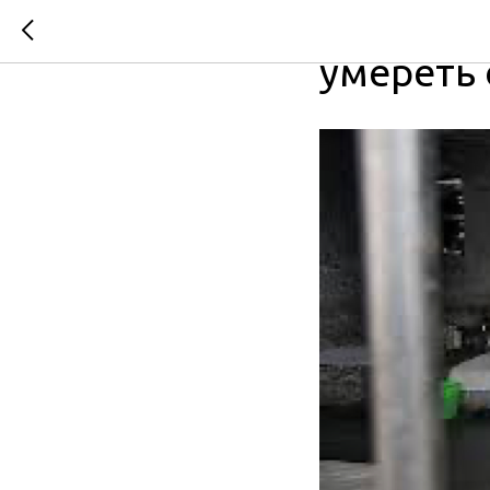
В Индии 
умереть 